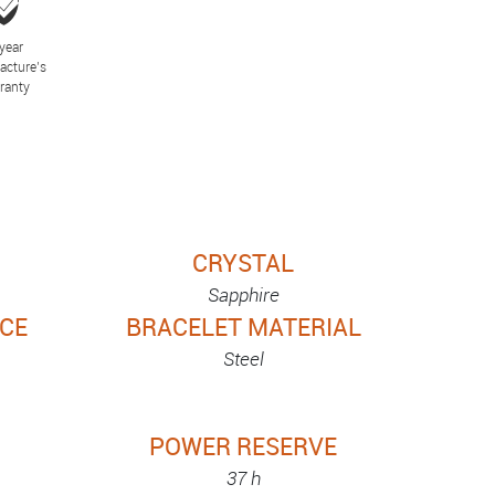
year
acture’s
ranty
CRYSTAL
Sapphire
CE
BRACELET MATERIAL
Steel
POWER RESERVE
37 h