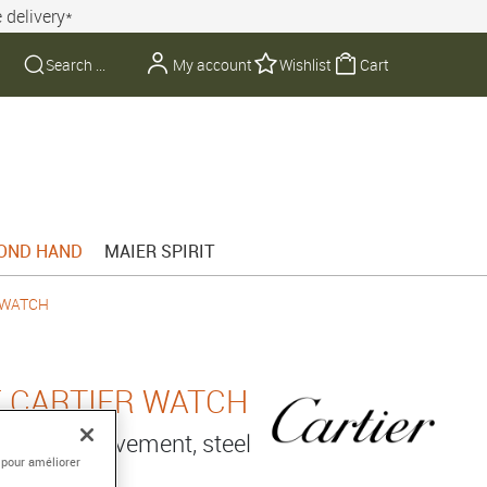
 delivery*
My account
Wishlist
Cart
OND HAND
MAIER SPIRIT
 WATCH
E CARTIER WATCH
anical movement, steel
 pour améliorer