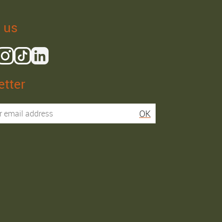
 us
tter
Isaac R.
Elies S.
OK
Service super rapide,
Commentaire déjà laissé
conseils au téléphone
sur Google…
précis. envoi signé. rien à
redire si ce n'est que je
Order passed on
conseille fortement Maier.
31/05/2026
Order passed on
03/06/2026