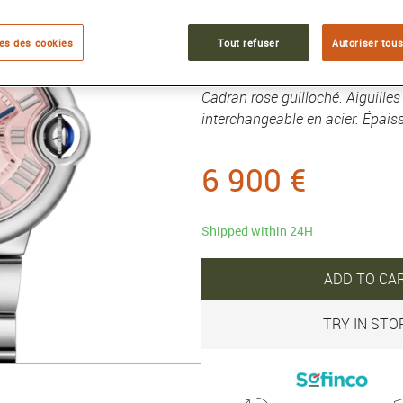
Collection :
Ballon Bleu de Carti
es des cookies
Tout refuser
Autoriser tous
Montre Ballon Bleu de Cartier
Boîte en acier, couronne cannel
Cadran rose guilloché. Aiguilles
interchangeable en acier. Épais
6 900 €
Shipped within 24H
ADD TO CA
TRY IN STO