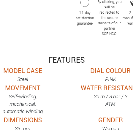
By clicking, you
will be
redirected to
14-day
2-
the secure
satisfaction
manuf
website of our
guarantee
war
partner
SOFINCO.
FEATURES
MODEL CASE
DIAL COLOUR
Steel
PINK
MOVEMENT
WATER RESISTAN
Self-winding,
30 m / 3 bar / 3
mechanical,
ATM
automatic winding
DIMENSIONS
GENDER
33 mm
Woman