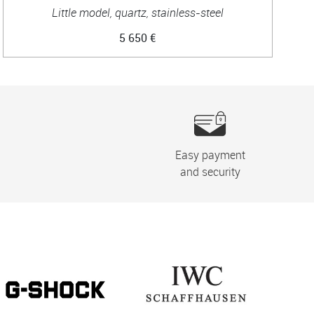
Little model, quartz, stainless-steel
3
5 650 €
Easy payment
and security