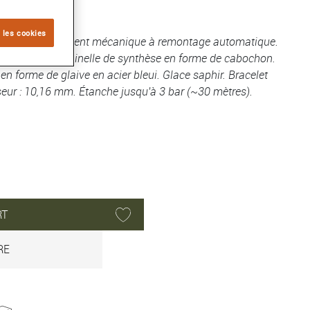
er
 les cookies
, 33 mm. Mouvement mécanique à remontage automatique.
ée ornée d'un spinelle de synthèse en forme de cabochon.
 en forme de glaive en acier bleui. Glace saphir. Bracelet
seur : 10,16 mm. Étanche jusqu'à 3 bar (~30 mètres).
RT
RE