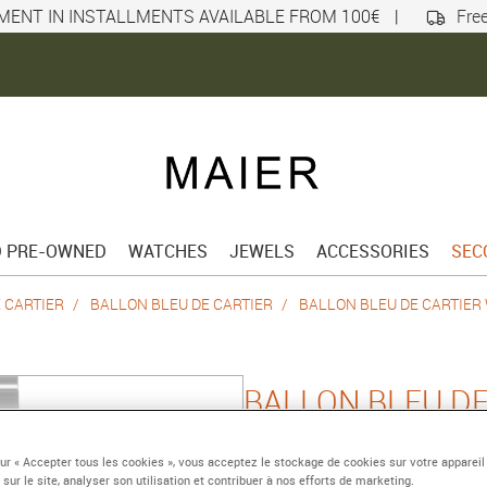
MENT IN INSTALLMENTS AVAILABLE FROM 100€
|
Free
D PRE-OWNED
WATCHES
JEWELS
ACCESSORIES
SEC
 CARTIER
BALLON BLEU DE CARTIER
BALLON BLEU DE CARTIER
BALLON BLEU D
33 mm, automatic mech
sur « Accepter tous les cookies », vous acceptez le stockage de cookies sur votre appareil
Reference :
WSBB0068
 sur le site, analyser son utilisation et contribuer à nos efforts de marketing.